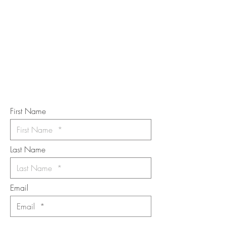
STAY IN
TOUCH
Subscribe to the m
onthly Fine
Art Newsletter
*
requi
red field
First Name
Last Name
Email
I want to subscribe to the newsletter.